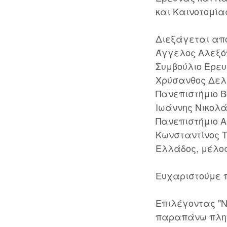
και Καινοτομία
Διεξάγεται απ
Άγγελος Αλεξόπ
Συμβούλιο Έρευ
Xρύσανθος Δελλ
Πανεπιστήμιο 
Ιωάννης Νικολά
Πανεπιστήμιο 
Κωνσταντίνος Τ
Ελλάδος, μέλος
Ευχαριστούμε 
Επιλέγοντας "Ν
παραπάνω πληρο