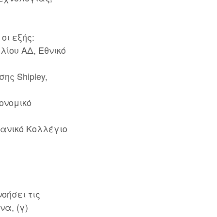
οι εξής:
ίου ΑΔ, Εθνικό
ης Shipley,
ονομικό
κανικό Κολλέγιο
οήσει τις
α, (γ)