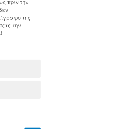
ς πριν την
δεν
τίγραφο της
ετε την
ύ