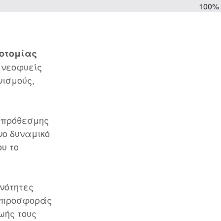
100%
νοτομίας
 νεοφυείς
νισμούς,
ροπρόθεσμης
νο δυναμικό
ου το
ανότητες
ς προσφοράς
ωής τους